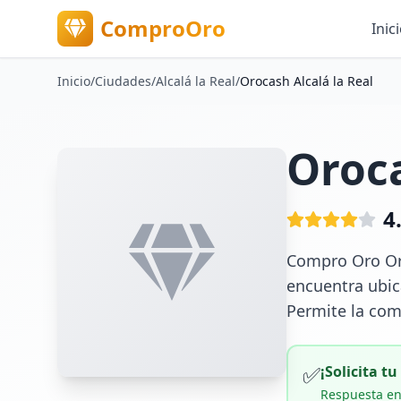
ComproOro
Inic
Inicio
/
Ciudades
/
Alcalá la Real
/
Orocash Alcalá la Real
Oroca
4
Compro Oro Oro
encuentra ubic
Permite la com
✅
¡Solicita t
Respuesta en