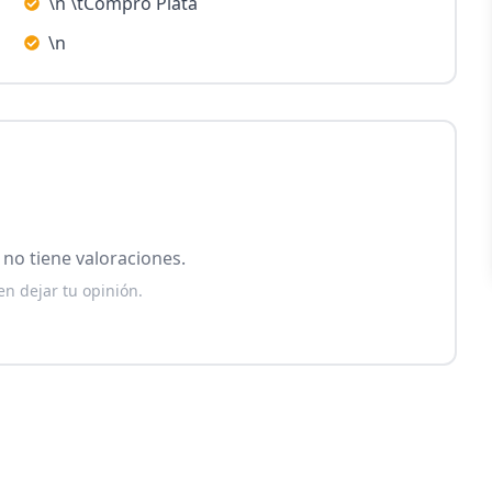
\n \tCompro Plata
\n
no tiene valoraciones.
en dejar tu opinión.