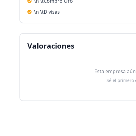
\n \tCompro Oro
\n \tDivisas
Valoraciones
Esta empresa aún 
Sé el primero 