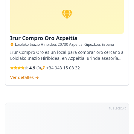
Irur Compro Oro Azpeitia
Loiolako Inazio Hiribidea, 20730 Azpeitia, Gipuzkoa, España
Irur Compro Oro es un local para comprar oro cercano a
Loiolako Inazio Hiribidea, en Azpeitia. Brinda asesoría
personalizada, tasación máxima y presupuesto gratuito.
4.9
+34 943 15 08 32
(
0
)
En su tienda cuenta con taller de reparaciones de joyas
y puede colocar pilas a ese reloj que no usa.
Ver detalles →
PUBLICIDAD