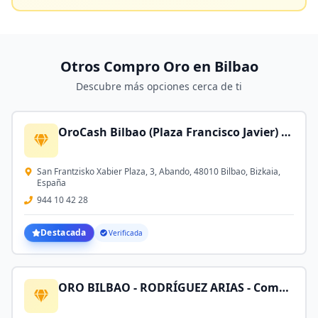
Otros Compro Oro en
Bilbao
Descubre más opciones cerca de ti
OroCash Bilbao (Plaza Francisco Javier) - Compro Oro | Empeños | Joyería Low Cost
San Frantzisko Xabier Plaza, 3, Abando, 48010 Bilbao, Bizkaia,
España
944 10 42 28
Destacada
Verificada
ORO BILBAO - RODRÍGUEZ ARIAS - Compro Oro, Plata, Herencias, Joyas, Monedas de Oro y Relojes de Oro