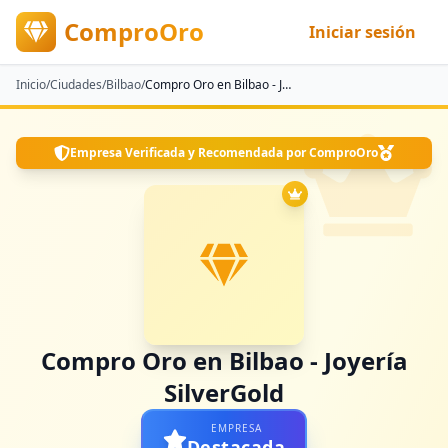
ComproOro
Iniciar sesión
Inicio
/
Ciudades
/
Bilbao
/
Compro Oro en Bilbao - Joyería SilverGold
Empresa Verificada y Recomendada por ComproOro
Compro Oro en Bilbao - Joyería
SilverGold
EMPRESA
Destacada