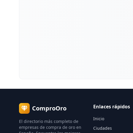
Enlaces rápidos
ComproOro
Inicio
El directorio más completo de
empresas de compra de oro en
Ciudades