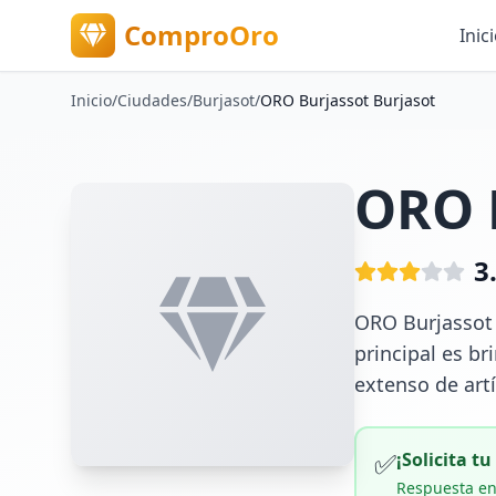
ComproOro
Inic
Inicio
/
Ciudades
/
Burjasot
/
ORO Burjassot Burjasot
ORO 
3
ORO Burjassot 
principal es br
extenso de art
✅
¡Solicita t
Respuesta en