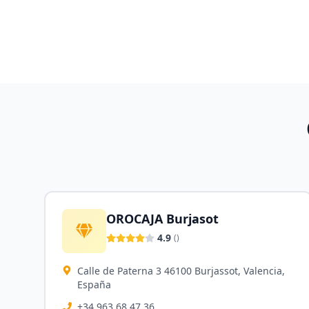
OROCAJA Burjasot
4.9
(
)
Calle de Paterna 3 46100 Burjassot, Valencia,
España
+34 963 68 47 36