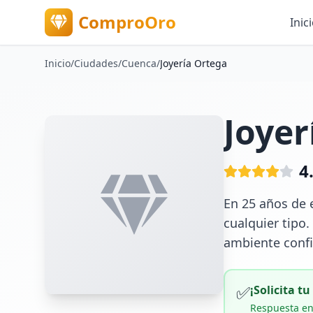
ComproOro
Inic
Inicio
/
Ciudades
/
Cuenca
/
Joyería Ortega
Joyer
4
En 25 años de e
cualquier tipo.
ambiente confi
✅
¡Solicita t
Respuesta en