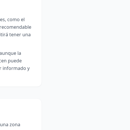
res, como el
es recomendable
itirá tener una
 aunque la
ecen puede
ar informado y
 una zona