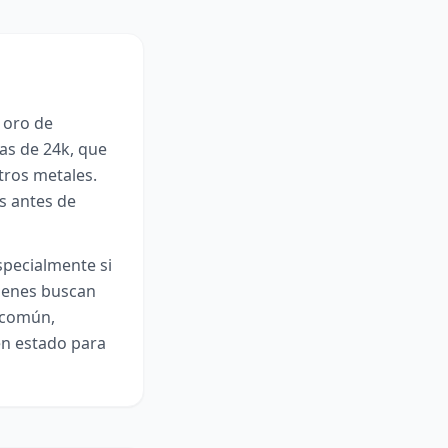
 oro de
las de 24k, que
tros metales.
s antes de
specialmente si
uienes buscan
s común,
en estado para