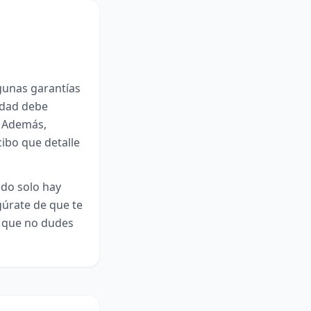
gunas garantías
lidad debe
. Además,
cibo que detalle
edo solo hay
gúrate de que te
í que no dudes