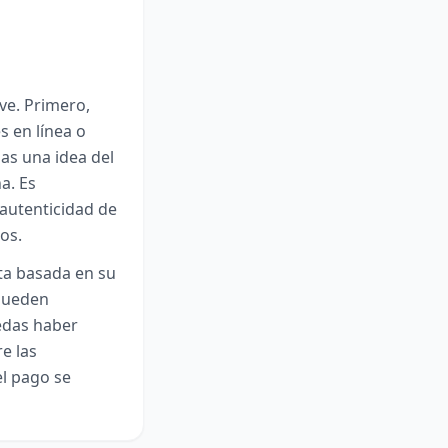
ve. Primero,
s en línea o
as una idea del
a. Es
autenticidad de
os.
rta basada en su
 pueden
edas haber
e las
el pago se