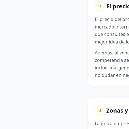
El preci
4
El precio del or
mercado interna
que consultes e
mejor idea de l
Además, al ven
competencia sea
incluir márgene
no dudar en neg
Zonas y
5
La única empre