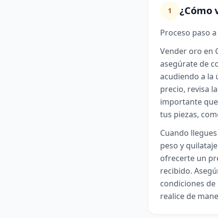
¿Cómo v
1
Proceso paso a
Vender oro en C
asegúrate de co
acudiendo a la 
precio, revisa l
importante que
tus piezas, com
Cuando llegues 
peso y quilataj
ofrecerte un p
recibido. Asegú
condiciones de l
realice de maner