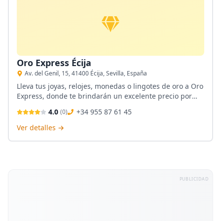
Oro Express Écija
Av. del Genil, 15, 41400 Écija, Sevilla, España
Lleva tus joyas, relojes, monedas o lingotes de oro a Oro
Express, donde te brindarán un excelente precio por
todo. No tienes ningún tipo de compromiso con la
4.0
+34 955 87 61 45
(
0
)
tienda si quieres tan solo una tasación, ya que su
experimentado equipo se encuentra siempre al servicio
Ver detalles →
del cliente. Ubicada en Écija ¡No te lo pierdas!
PUBLICIDAD