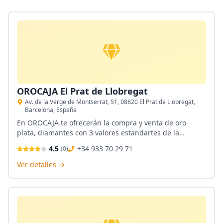
OROCAJA El Prat de Llobregat
Av. de la Verge de Montserrat, 51, 08820 El Prat de Llobregat,
Barcelona, España
En OROCAJA te ofrecerán la compra y venta de oro
plata, diamantes con 3 valores estandartes de la
franquicia: profesionalidad, transparencia y calidad. Su
4.5
+34 933 70 29 71
(
0
)
sede de El Prat de Llobregat se mantiene a la
vanguardia del mercado joyero de toda España y
Ver detalles →
Europa.