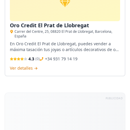
Oro Credit El Prat de Llobregat
Carrer del Centre, 25, 08820 El Prat de Llobregat, Barcelona,
España
En Oro Credit El Prat de Llobregat, puedes vender a
máxima tasación tus joyas o artículos decorativos de oro
y plata. Además, ofrecen Empeños venta de Joyería
4.3
+34 931 79 14 19
(
0
)
Nueva y la oportunidad de reducir su valor hasta un
60% con un intercambio de joyas.
Ver detalles →
PUBLICIDAD