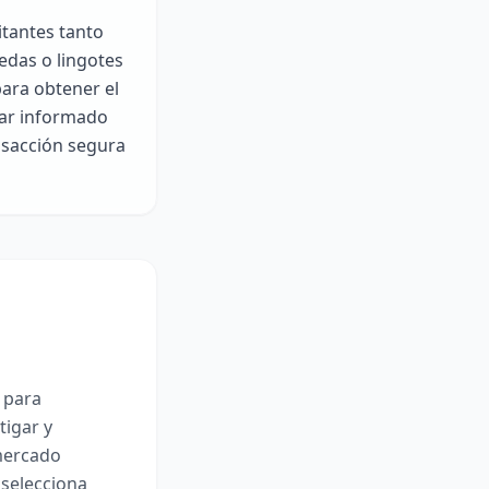
itantes tanto
edas o lingotes
para obtener el
tar informado
ansacción segura
 para
tigar y
 mercado
 selecciona