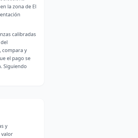
en la zona de El
mentación
nzas calibradas
 del
s, compara y
ue el pago se
n. Siguiendo
as y
 valor