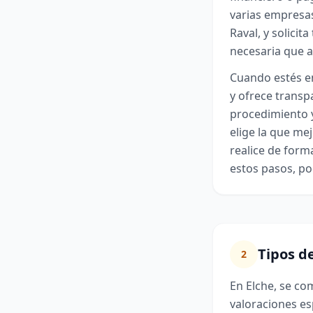
varias empresas
Raval, y solici
necesaria que a
Cuando estés en
y ofrece transp
procedimiento y
elige la que me
realice de forma
estos pasos, po
Tipos d
2
En Elche, se co
valoraciones es