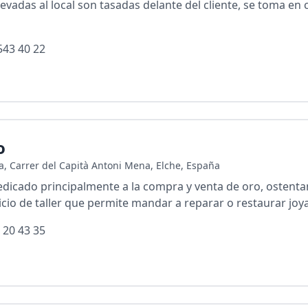
levadas al local son tasadas delante del cliente, se toma en
543 40 22
o
ía, Carrer del Capità Antoni Mena, Elche, España
edicado principalmente a la compra y venta de oro, ostent
icio de taller que permite mandar a reparar o restaurar joy
 20 43 35