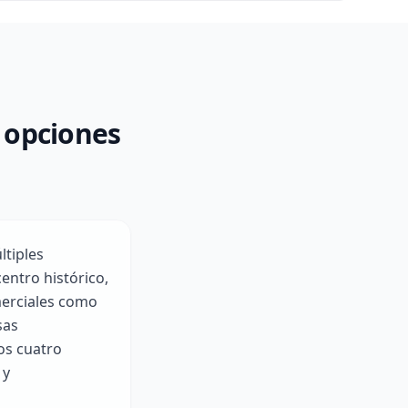
 opciones
ltiples
entro histórico,
merciales como
sas
os cuatro
 y