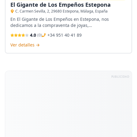
El Gigante de Los Empeños Estepona
C. Carmen Sevilla, 2, 29680 Estepona, Málaga, España
En El Gigante de Los Empeños en Estepona, nos
dedicamos a la compraventa de joyas,
electrodomésticos y artículos de segunda mano,
4.0
+34 951 40 41 89
(
0
)
ofreciendo un servicio de confianza y cercano.
Especializados en la compra de oro y plata, nuestro
Ver detalles →
objetivo es brindarte valor justo y asesoramiento
profesional en cada transacción, siempre pensando en
tus necesidades.
PUBLICIDAD