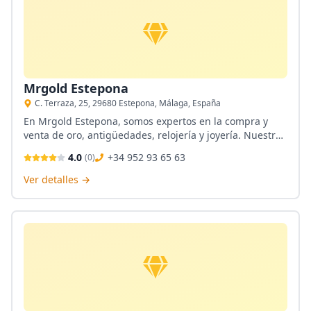
Mrgold Estepona
C. Terraza, 25, 29680 Estepona, Málaga, España
En Mrgold Estepona, somos expertos en la compra y
venta de oro, antigüedades, relojería y joyería. Nuestro
compromiso es ofrecer un servicio cercano y
4.0
+34 952 93 65 63
(
0
)
profesional, garantizando la mejor valoración y atención
personalizada en cada transacción. Ubicados en
Ver detalles →
Estepona, trabajamos para que nuestros clientes se
sientan seguros y satisfechos.