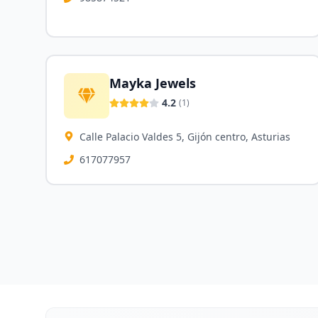
Mayka Jewels
4.2
(
1
)
Calle Palacio Valdes 5, Gijón centro, Asturias
617077957