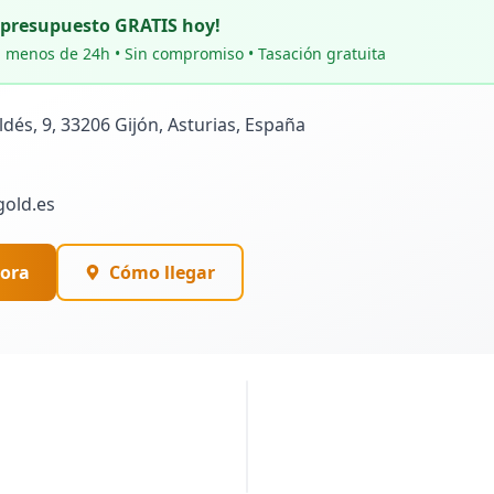
u presupuesto GRATIS hoy!
 menos de 24h • Sin compromiso • Tasación gratuita
ldés, 9, 33206 Gijón, Asturias, España
gold.es
ora
Cómo llegar
PUBLICIDAD