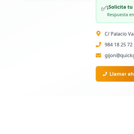
✅
¡Solicita t
Respuesta en
C/ Palacio Va
984 18 25 72
gijon@quick
Llamar ah