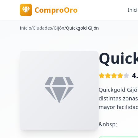
ComproOro
Inic
Inicio
/
Ciudades
/
Gijón
/
Quickgold Gijón
Quick
4
Quickgold Gijón
distintas zonas
mayor facilidad
&nbsp;