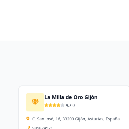
La Milla de Oro Gijón
4.7
(
)
C. San José, 16, 33209 Gijón, Asturias, España
985874521