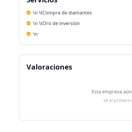
\n \tCompra de diamantes
\n \tOro de inversión
\n
Valoraciones
Esta empresa aún 
Sé el primero 