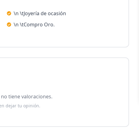
\n \tJoyería de ocasión
\n \tCompro Oro.
no tiene valoraciones.
en dejar tu opinión.