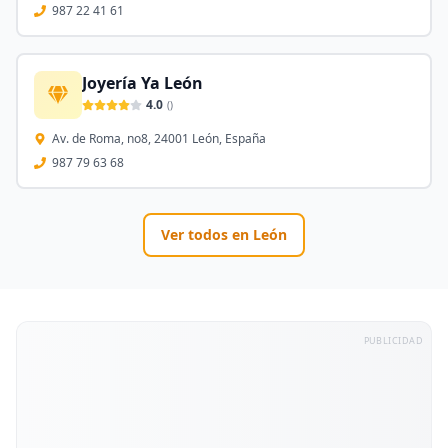
987 22 41 61
Joyería Ya León
4.0
(
)
Av. de Roma, no8, 24001 León, España
987 79 63 68
Ver todos en
León
PUBLICIDAD