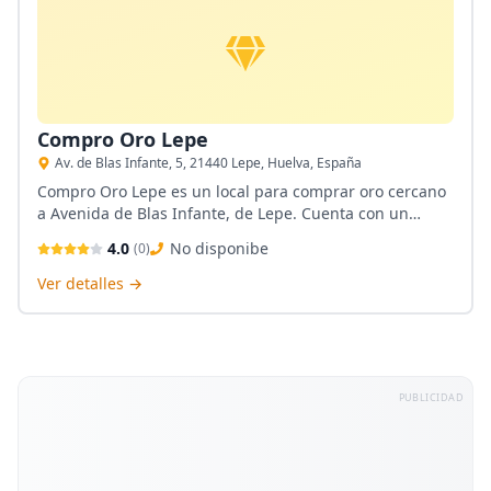
Compro Oro Lepe
Av. de Blas Infante, 5, 21440 Lepe, Huelva, España
Compro Oro Lepe es un local para comprar oro cercano
a Avenida de Blas Infante, de Lepe. Cuenta con un
laboratorio que emplea balanzas homologadas,
4.0
No disponibe
(
0
)
precisas y calibradas. Tasación directa y al máximo valor
del oro. Reciben todo tipo de oro, en cualquier estado.
Ver detalles →
PUBLICIDAD