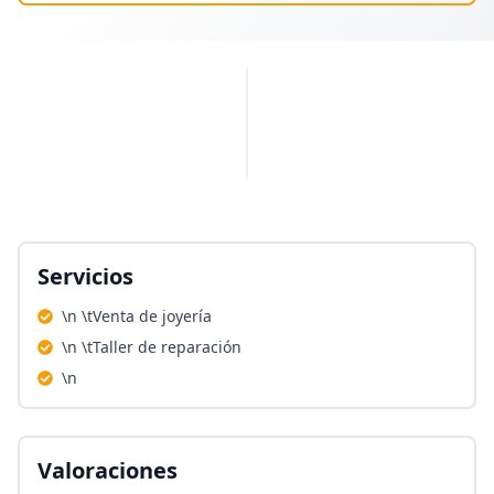
PUBLICIDAD
Servicios
\n \tVenta de joyería
\n \tTaller de reparación
\n
Valoraciones