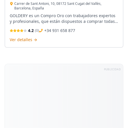
Carrer de Sant Antoni, 10, 08172 Sant Cugat del Vallès,
Barcelona, España
GOLDERY es un Compro Oro con trabajadores expertos
y profesionales, que están dispuestos a comprar todas
tus joyas de oro y plata, siendo su principal objetivo
4.2
+34 931 658 877
(
0
)
atenderte con honestidad y discreción. Su local
moderno genera un entorno agradable donde vender
Ver detalles →
oro.
PUBLICIDAD