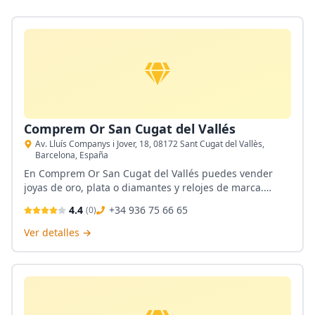
Comprem Or San Cugat del Vallés
Av. Lluís Companys i Jover, 18, 08172 Sant Cugat del Vallès,
Barcelona, España
En Comprem Or San Cugat del Vallés puedes vender
joyas de oro, plata o diamantes y relojes de marca.
También puedes empeñar e invertir en lingotes de oro.
4.4
+34 936 75 66 65
(
0
)
Sus 40 años de experiencia son su principal aval y
garantía.
Ver detalles →