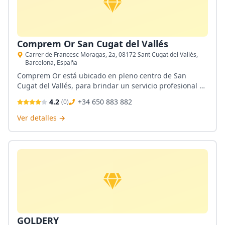
Comprem Or San Cugat del Vallés
Carrer de Francesc Moragas, 2a, 08172 Sant Cugat del Vallès,
Barcelona, España
Comprem Or está ubicado en pleno centro de San
Cugat del Vallés, para brindar un servicio profesional en
la compraventa de oro, plata y diamantes. Sus clientes
4.2
+34 650 883 882
(
0
)
obtienen la mayor atención y la máxima tasación
posible. Además, tienen una tienda virtual en su web.
Ver detalles →
GOLDERY