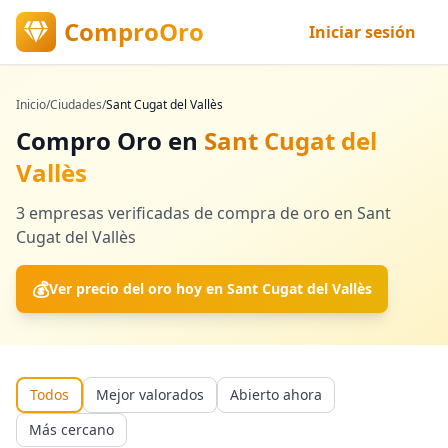
ComproOro
Iniciar sesión
Inicio
/
Ciudades
/
Sant Cugat del Vallès
Compro Oro en
Sant Cugat del
Vallès
3
empresas verificadas
de compra de oro en
Sant
Cugat del Vallès
💰
Ver precio del oro hoy en
Sant Cugat del Vallès
Todos
Mejor valorados
Abierto ahora
Más cercano