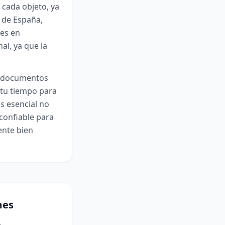
 cada objeto, ya
a de España,
des en
al, ya que la
e, documentos
 tu tiempo para
s esencial no
confiable para
ente bien
mes