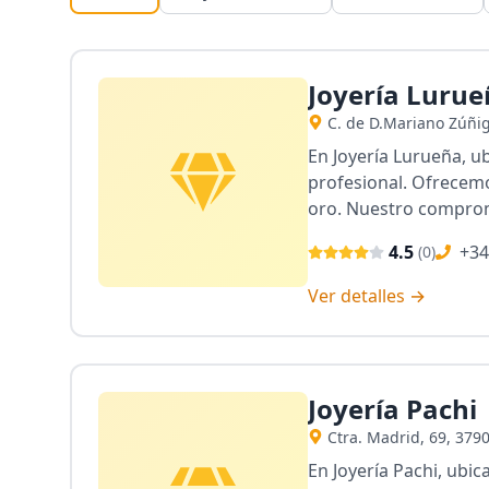
Joyería Luru
C. de D.Mariano Zúñig
En Joyería Lurueña, 
profesional. Ofrecemo
oro. Nuestro compromi
4.5
+34
(
0
)
Ver detalles →
Joyería Pachi
Ctra. Madrid, 69, 37
En Joyería Pachi, ubi