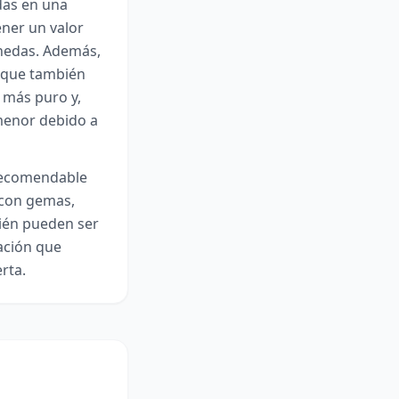
das en una
ener un valor
onedas. Además,
o que también
l más puro y,
 menor debido a
 recomendable
s con gemas,
ién pueden ser
ación que
rta.