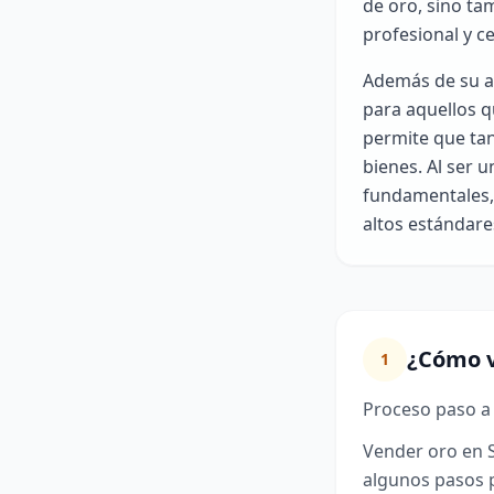
de oro, sino ta
profesional y c
Además de su at
para aquellos q
permite que tan
bienes. Al ser 
fundamentales,
altos estándares
¿Cómo v
1
Proceso paso a
Vender oro en S
algunos pasos p