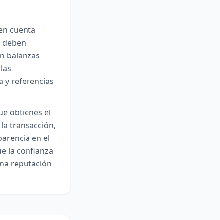
 en cuenta
o deben
an balanzas
 las
a y referencias
ue obtienes el
 la transacción,
parencia en el
e la confianza
ena reputación