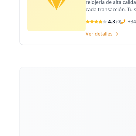
relojería de alta cal
cada transacción. Tu s
4.3
+34
(
0
)
Ver detalles →