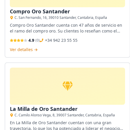
Compro Oro Santander
C. San Fernando, 16, 39010 Santander, Cantabria, España
Compro Oro Santander cuenta con 47 años de servicio en
el ramo del compro oro. Su clientes lo reseñan como el
mejor compro oro de Santander, confiable y seguro.
4.9
+34 942 23 55 55
(
0
)
Compran todo tipo de oro y objetos de plata. Cuentan con
tasación de joyas a domicilio.
Ver detalles →
La Milla de Oro Santander
C. Camilo Alonso Vega, 8, 39007 Santander, Cantabria, España
En La Milla de Oro Santander cuentan con una gran
trayectoria, lo que los ha potenciado a liderar el negocio