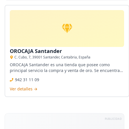
OROCAJA Santander
C. Cubo, 7, 39001 Santander, Cantabria, España
OROCAJA Santander es una tienda que posee como
principal servicio la compra y venta de oro. Se encuentra
ubicada en Santander, Cantabria. Entre sus empleados se
942 31 11 09
encuentra un personal altamente cualificado. Permite la
compra y venta de oro y plata.
Ver detalles →
PUBLICIDAD