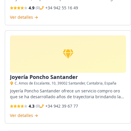
del compro oro. En su local, puede comprar y vender oro y
4.9
+34 942 55 16 49
(
0
)
plata, adquirir diversas monedas de oro y plata, así como
lingotes de inversión.
Ver detalles →
Joyería Poncho Santander
C. Amos de Escalante, 10, 39002 Santander, Cantabria, España
Joyería Poncho Santander ofrece un servicio compro oro
que se ha desarrollado años de trayectoria brindando la
mayor tasa para el mejor compro oro en Santander. En
4.3
+34 942 39 67 77
(
0
)
este local, puede vender cualquier joyería de oro o
adquirir a una pieza elegante de su colección de joyería
Ver detalles →
de oro.