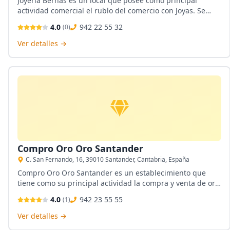
Joyería Bernas es un local que posee como principal
actividad comercial el rublo del comercio con Joyas. Se
encuentra ubicada en Santander, Cantabria. Posee el
4.0
942 22 55 32
(
0
)
servicio de la compra y venta de oro capaz de tasar
prendas. En la entrada se encuentra un led el cual marca
Ver detalles →
un precio por el oro.
Compro Oro Oro Santander
C. San Fernando, 16, 39010 Santander, Cantabria, España
Compro Oro Oro Santander es un establecimiento que
tiene como su principal actividad la compra y venta de oro.
Se encuentra ubicada en Santander, Cantabria. Sus
4.0
942 23 55 55
(
1
)
empleados son capaces de otorgar un trato adaptado a
cada visitante. Posee un servicio de compra y venta de oro
Ver detalles →
y plata.