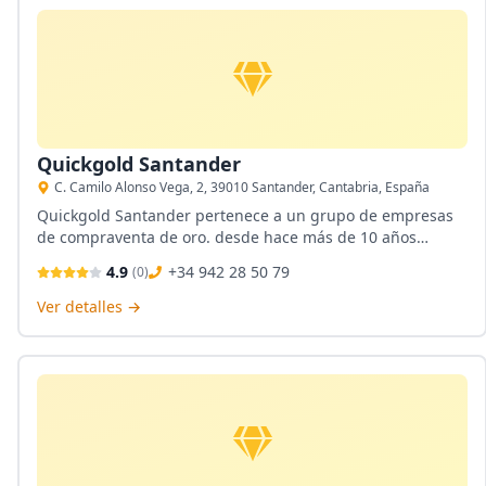
Quickgold Santander
C. Camilo Alonso Vega, 2, 39010 Santander, Cantabria, España
Quickgold Santander pertenece a un grupo de empresas
de compraventa de oro. desde hace más de 10 años
brindan amplia experiencia en el proceso de tasación de
4.9
+34 942 28 50 79
(
0
)
oro. Sus servicios incluyen compro oro y plata, cambios de
divisas y venta de joyería exclusiva de ocasión.
Ver detalles →