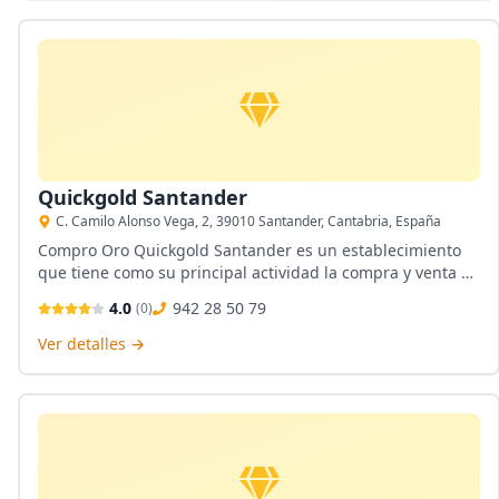
Quickgold Santander
C. Camilo Alonso Vega, 2, 39010 Santander, Cantabria, España
Compro Oro Quickgold Santander es un establecimiento
que tiene como su principal actividad la compra y venta de
oro. Se encuentra ubicada en Santander, Cantabria. Tiene
4.0
942 28 50 79
(
0
)
un personal cualificado capaz de dar una atención cordial
y personalizada a los visitantes. Servicio de tasación y
Ver detalles →
compro oro y plata.