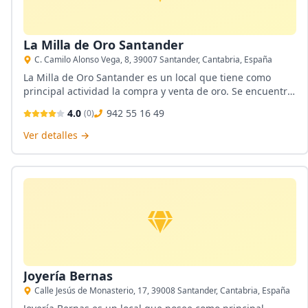
La Milla de Oro Santander
C. Camilo Alonso Vega, 8, 39007 Santander, Cantabria, España
La Milla de Oro Santander es un local que tiene como
principal actividad la compra y venta de oro. Se encuentra
ubicada en Santander, Cantabria. Es parte de la compañía
4.0
942 55 16 49
(
0
)
Mr. Gold la cual posee mas de 70 tiendas a lo largo y
ancho del territorio nacional. Servicio principal compro
Ver detalles →
oro.
Joyería Bernas
Calle Jesús de Monasterio, 17, 39008 Santander, Cantabria, España