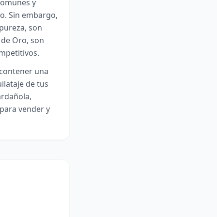
 comunes y
so. Sin embargo,
pureza, son
 de Oro, son
mpetitivos.
 contener una
ilataje de tus
ardañola,
para vender y