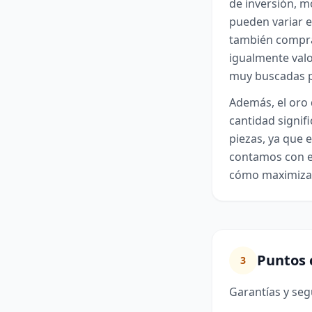
de inversión, m
pueden variar e
también compra
igualmente valo
muy buscadas po
Además, el oro 
cantidad signifi
piezas, ya que e
contamos con e
cómo maximizar
Puntos 
3
Garantías y se