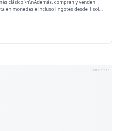
 más clásico.\n\nAdemás, compran y venden
lata en monedas e incluso lingotes desde 1 solo
PUBLICIDAD