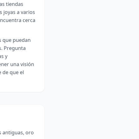
las tiendas
s joyas a varios
encuentra cerca
os que puedan
s. Pregunta
as y
ener una visión
e de que el
s antiguas, oro