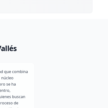
allés
udad que combina
u núcleo
oro se ha
entro,
quienes buscan
 proceso de