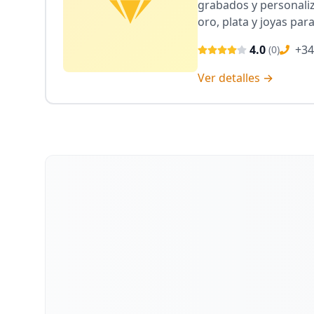
grabados y personali
oro, plata y joyas par
gramo.
4.0
+34
(
0
)
Ver detalles →