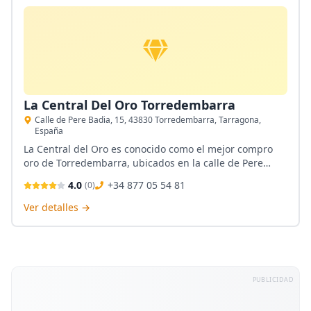
La Central Del Oro Torredembarra
Calle de Pere Badia, 15, 43830 Torredembarra, Tarragona,
España
La Central del Oro es conocido como el mejor compro
oro de Torredembarra, ubicados en la calle de Pere
Badia, ofrece un proceso de tasación siempre a la vista
4.0
+34 877 05 54 81
(
0
)
del cliente, con el mayor precio del mercado. Cuenta
también con el servicio de empeño y exhibición de
Ver detalles →
outlet de joyas.
PUBLICIDAD