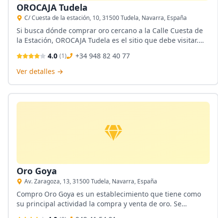
OROCAJA Tudela
C/ Cuesta de la estación, 10, 31500 Tudela, Navarra, España
Si busca dónde comprar oro cercano a la Calle Cuesta de
la Estación, OROCAJA Tudela es el sitio que debe visitar.
Cuenta con más de 10 años ofreciendo la tasación más
4.0
+34 948 82 40 77
(
1
)
alta del precio del oro con presupuesto gratuito. Aquí se
puede vender o empeñar piezas de oro, y adquirir joyas y
Ver detalles →
lingotes de oro.
Oro Goya
Av. Zaragoza, 13, 31500 Tudela, Navarra, España
Compro Oro Goya es un establecimiento que tiene como
su principal actividad la compra y venta de oro. Se
encuentra ubicada en Tudela, Navarra. Tiene un personal