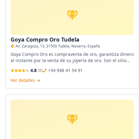
Goya Compro Oro Tudela
Av. Zaragoza, 13, 31500 Tudela, Navarra, España
Goya Compro Oro es compraventa de oro, garantiza dinero
al instante por la venta de su joyería de oro. Son el sitio
para comprar oro cercano a Avenida Zaragoza, de Tudela,
4.8
+34 948 41 54 91
(
0
)
con personal calificado y balanzas homologadas. También
cuenta con casas de empeño, al mejor precio.
Ver detalles →