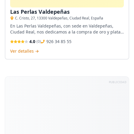
Las Perlas Valdepeñas
C. Cristo, 27, 13300 Valdepeñas, Ciudad Real, España
En Las Perlas Valdepeñas, con sede en Valdepeñas,
Ciudad Real, nos dedicamos a la compra de oro y plata,
ofreciendo a nuestros clientes un servicio honesto y
4.0
926 34 85 55
(
0
)
transparente. Nuestro compromiso es garantizar valor
real por tus metales preciosos, brindando un trato
Ver detalles →
cercano y profesional en cada transacción.
PUBLICIDAD