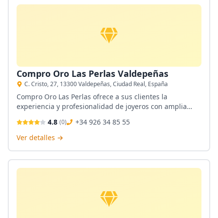
Compro Oro Las Perlas Valdepeñas
C. Cristo, 27, 13300 Valdepeñas, Ciudad Real, España
Compro Oro Las Perlas ofrece a sus clientes la
experiencia y profesionalidad de joyeros con amplia
trayectoria en el ramo del oro. Son compraventas de
4.8
+34 926 34 85 55
(
0
)
oro, cuentan con casa de empeños, joyería y taller de
grabados. Si desea, aquí puede vender su reloj de alta
Ver detalles →
gama o enviar dinero.