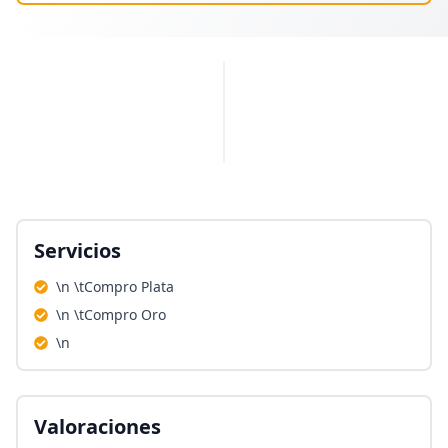
PUBLICIDAD
Servicios
\n \tCompro Plata
\n \tCompro Oro
\n
Valoraciones