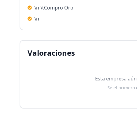
\n \tCompro Oro
\n
Valoraciones
Esta empresa aún 
Sé el primero 