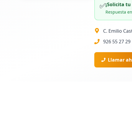
✅
¡Solicita t
Respuesta en
C. Emilio Cas
926 55 27 29
Llamar ah