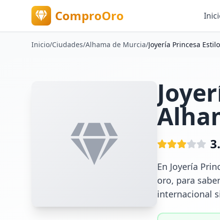
ComproOro
Inic
Inicio
/
Ciudades
/
Alhama de Murcia
/
Joyería Princesa Esti
Joyer
Alha
3
En Joyería Prin
oro, para saber
internacional 