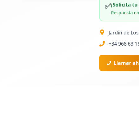
✅
¡Solicita t
Respuesta en
Jardín de Lo
+34 968 63 1
Llamar ah