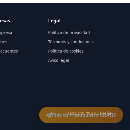
esas
Legal
mpresa
Política de privacidad
cios
Términos y condiciones
recuentes
Política de cookies
Aviso legal
Hecho con ❤️ en España
Pide tu Presupuesto GRATIS