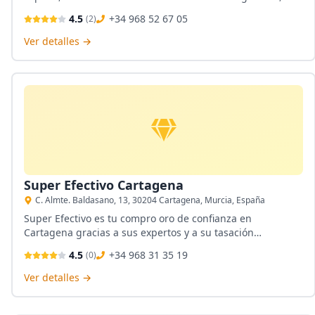
asesoramiento, joyería lowcost, compra y venta de todo
4.5
+34 968 52 67 05
(
2
)
tipo de oro. Para conocer más de sus servicios en persona
acercate a Av. Reina Victoria Eugenia, 26 en Cartagena,
Ver detalles →
Murcia.
Super Efectivo Cartagena
C. Almte. Baldasano, 13, 30204 Cartagena, Murcia, España
Super Efectivo es tu compro oro de confianza en
Cartagena gracias a sus expertos y a su tasación
transparente y actualizada según el mercado de compro
4.5
+34 968 31 35 19
(
0
)
oro internacional, aquí encontrarás un pago en efectivo e
instantáneo.
Ver detalles →