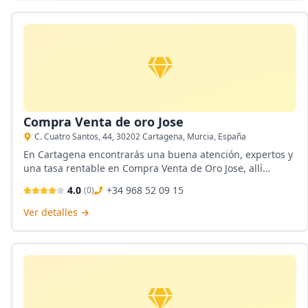
Compra Venta de oro Jose
C. Cuatro Santos, 44, 30202 Cartagena, Murcia, España
En Cartagena encontrarás una buena atención, expertos y
una tasa rentable en Compra Venta de Oro Jose, allí
tendrás un ambiente cómodo y seguro donde tus
4.0
+34 968 52 09 15
(
0
)
transacciones serán fáciles y honestas con cotizaciones
gratuitas.
Ver detalles →