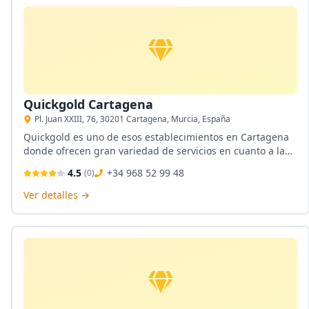
Quickgold Cartagena
Pl. Juan XXIII, 76, 30201 Cartagena, Murcia, España
Quickgold es uno de esos establecimientos en Cartagena
donde ofrecen gran variedad de servicios en cuanto a la
compra venta de oro, plata y joyería y sus transacciones se
4.5
+34 968 52 99 48
(
0
)
realizan de manera rápida y su pago es en efectivo sin
contar que puedes tambien ubicarlos a través de su web
Ver detalles →
para más infromación.