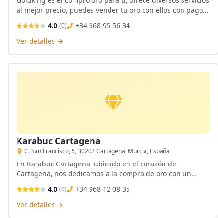
Goldking es el compro oro para ti, ofrece diversos servicios
al mejor precio, puedes vender tu oro con ellos con pagos
inmediatos y con una tasación que te dejará el dinero que
4.0
+34 968 95 56 34
(
0
)
deseas y necesitas.
Ver detalles →
Karabuc Cartagena
C. San Francisco, 5, 30202 Cartagena, Murcia, España
En Karabuc Cartagena, ubicado en el corazón de
Cartagena, nos dedicamos a la compra de oro con un
enfoque cercano y profesional. Nuestro compromiso es
4.0
+34 968 12 08 35
(
0
)
ofrecer un servicio transparente y justo, garantizando la
mejor valoración para tus piezas. Estamos aquí para
Ver detalles →
ayudarte a obtener el valor real de tus bienes en un