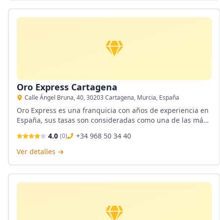
ambiente de confianza.
Oro Express Cartagena
Calle Ángel Bruna, 40, 30203 Cartagena, Murcia, España
Oro Express es una franquicia con años de experiencia en
España, sus tasas son consideradas como una de las más
competitivas, su variedad de servicio en compra y venta de
4.0
+34 968 50 34 40
(
0
)
metales preciosos están a la disposición del cliente en
cualquiera de sus locaciones incluyendo Cartagena.
Ver detalles →