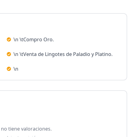
\n \tCompro Oro.
\n \tVenta de Lingotes de Paladio y Platino.
\n
no tiene valoraciones.