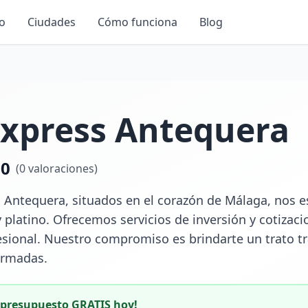
io
Ciudades
Cómo funciona
Blog
Express Antequera
.0
(
0
valoraciones)
 Antequera, situados en el corazón de Málaga, nos es
y platino. Ofrecemos servicios de inversión y cotizac
esional. Nuestro compromiso es brindarte un trato t
ormadas.
u presupuesto GRATIS hoy!