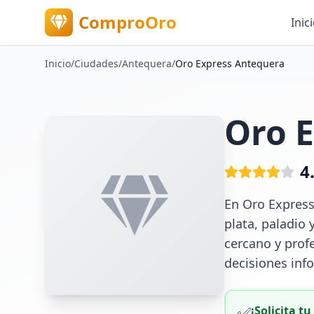
ComproOro
Inic
Inicio
/
Ciudades
/
Antequera
/
Oro Express Antequera
Oro 
4
En Oro Express
plata, paladio 
cercano y prof
decisiones inf
✅
¡Solicita t