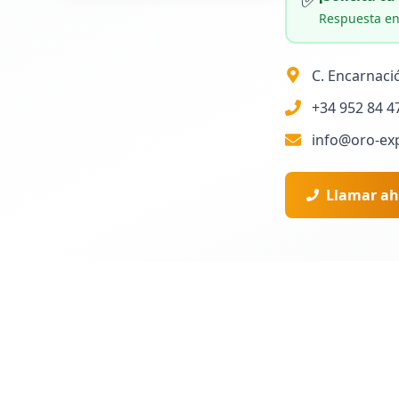
Respuesta en
C. Encarnaci
+34 952 84 4
info@oro-ex
Llamar ah