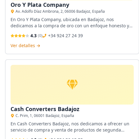
Oro Y Plata Company
Av. Adolfo Díaz Ambrona, 2, 06006 Badajoz, España
En Oro Y Plata Company, ubicada en Badajoz, nos
dedicamos a la compra de oro con un enfoque honesto y
transparente. Nuestro objetivo es ofrecer a nuestros
4.3
+34 924 27 24 39
(
0
)
clientes un servicio profesional, garantizando la mejor
valoración de sus piezas. Valoramos tu confianza y
Ver detalles →
estamos aquí para ayudarte en cada paso del proceso.
Cash Converters Badajoz
C. Prim, 1, 06001 Badajoz, España
En Cash Converters Badajoz, nos dedicamos a ofrecer un
servicio de compra y venta de productos de segunda
mano, incluyendo la compra de oro, joyas de platino y