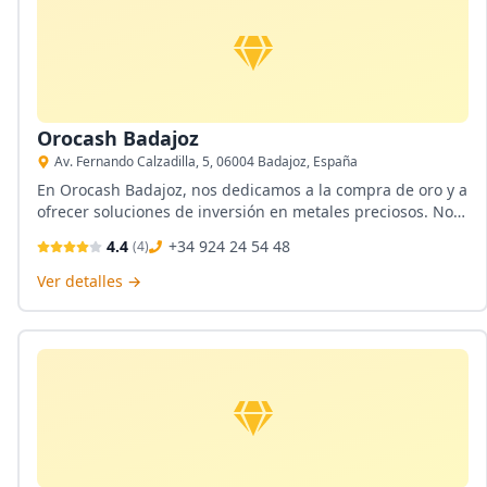
Orocash Badajoz
Av. Fernando Calzadilla, 5, 06004 Badajoz, España
En Orocash Badajoz, nos dedicamos a la compra de oro y a
ofrecer soluciones de inversión en metales preciosos. Nos
comprometemos a brindar un servicio cercano y
4.4
+34 924 24 54 48
(
4
)
profesional, adaptado a las necesidades de nuestros
clientes. Además, contamos con una amplia oferta en
Ver detalles →
joyería lowcost y numismática, así como un taller para
crear piezas únicas.