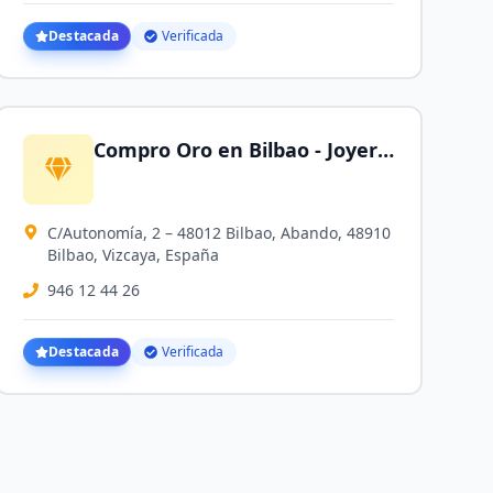
Destacada
Verificada
Compro Oro en Bilbao - Joyería SilverGold
C/Autonomía, 2 – 48012 Bilbao, Abando, 48910
Bilbao, Vizcaya, España
946 12 44 26
Destacada
Verificada