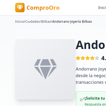
ComproOro
Inic
Inicio
/
Ciudades
/
Bilbao
/
Andorrano Joyería Bilbao
Andor
4
Andorrano Joye
desde la negoci
transacciones 
✅
¡Solicita t
Respuesta en