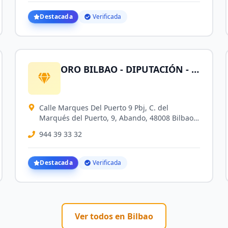
Destacada
Verificada
ORO BILBAO - DIPUTACIÓN - Compro Oro, Plata, Herencias, Joyas, Monedas de Oro, Brillantes y Relojes
Calle Marques Del Puerto 9 Pbj, C. del
Marqués del Puerto, 9, Abando, 48008 Bilbao,
Vizcaya, España
944 39 33 32
Destacada
Verificada
Ver todos en
Bilbao