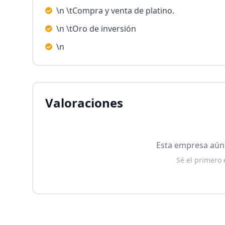
\n \tCompra y venta de platino.
\n \tOro de inversión
\n
Valoraciones
Esta empresa aún 
Sé el primero 