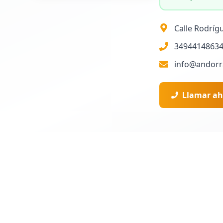
Calle Rodrígu
3494414863
info@andorr
Llamar ah