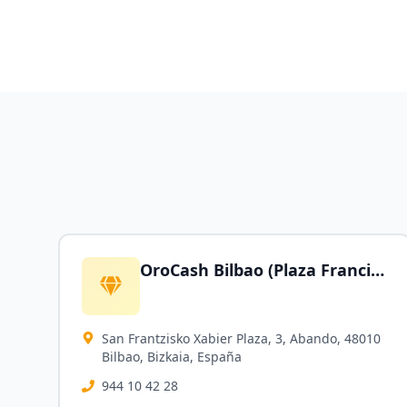
OroCash Bilbao (Plaza Francisco Javier) - Compro Oro | Empeños | Joyería Low Cost
San Frantzisko Xabier Plaza, 3, Abando, 48010
Bilbao, Bizkaia, España
944 10 42 28