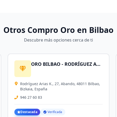
Otros Compro Oro en
Bilbao
Descubre más opciones cerca de ti
ORO BILBAO - RODRÍGUEZ ARIAS - Compro Oro, Plata, Herencias, Joyas, Monedas de Oro y Relojes de Oro
Rodríguez Arias K., 27, Abando, 48011 Bilbao,
Bizkaia, España
946 27 60 83
Destacada
Verificada