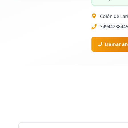
Colón de Larr
3494423844
Llamar ah