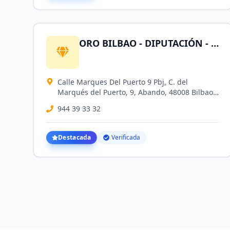
ORO BILBAO - DIPUTACIÓN - Compro Oro, Plata, Herencias, Joyas, Monedas de Oro, Brillantes y Relojes
Calle Marques Del Puerto 9 Pbj, C. del
Marqués del Puerto, 9, Abando, 48008 Bilbao,
Vizcaya, España
944 39 33 32
Destacada
Verificada