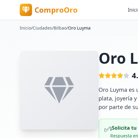
ComproOro
Inic
Inicio
/
Ciudades
/
Bilbao
/
Oro Luyma
Oro 
4
Oro Luyma es u
plata, joyería 
por parte de s
✅
¡Solicita t
Respuesta en