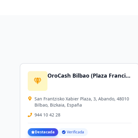
OroCash Bilbao (Plaza Francisco Javier) - Compro Oro | Empeños | Joyería Low Cost
San Frantzisko Xabier Plaza, 3, Abando, 48010
Bilbao, Bizkaia, España
944 10 42 28
Destacada
Verificada