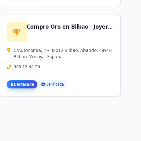
Compro Oro en Bilbao - Joyería SilverGold
C/Autonomía, 2 – 48012 Bilbao, Abando, 48910
Bilbao, Vizcaya, España
946 12 44 26
Destacada
Verificada