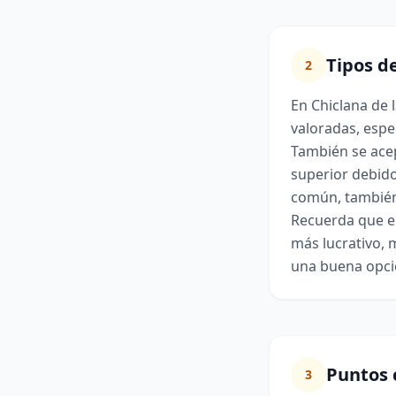
Tipos d
2
En Chiclana de 
valoradas, espe
También se acep
superior debid
común, también 
Recuerda que el 
más lucrativo, 
una buena opci
Puntos 
3