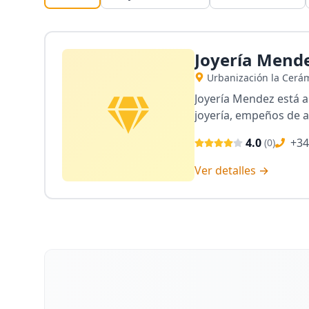
Joyería Mend
Urbanización la Cerám
Joyería Mendez está a 
joyería, empeños de ar
4.0
+34
(
0
)
Ver detalles →