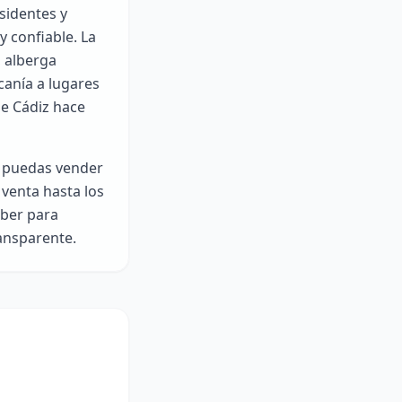
esidentes y
 confiable. La
, alberga
canía a lugares
de Cádiz hace
e puedas vender
 venta hasta los
aber para
ransparente.