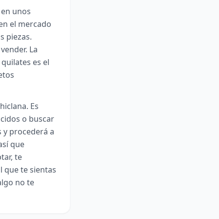
r en unos
 en el mercado
s piezas.
 vender. La
quilates es el
etos
hiclana. Es
cidos o buscar
s y procederá a
así que
ar, te
l que te sientas
lgo no te