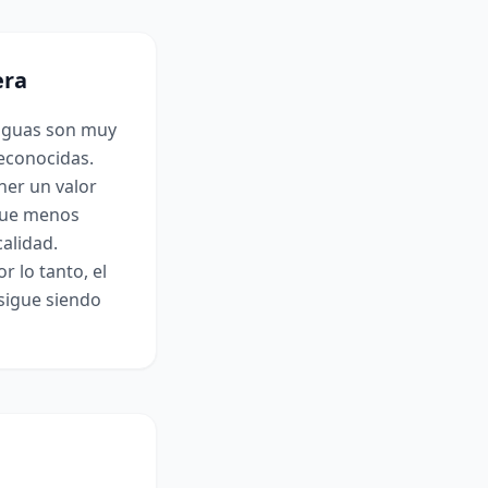
era
tiguas son muy
econocidas.
ner un valor
nque menos
alidad.
r lo tanto, el
 sigue siendo