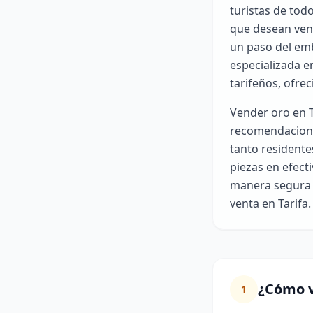
turistas de tod
que desean vend
un paso del em
especializada e
tarifeños, ofre
Vender oro en T
recomendaciones
tanto residente
piezas en efect
manera segura y
venta en Tarifa.
¿Cómo v
1