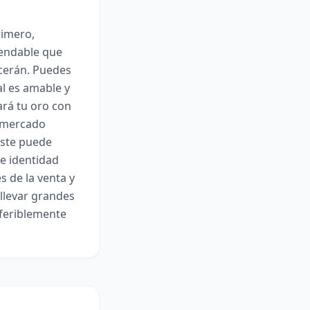
rimero,
mendable que
recerán. Puedes
al es amable y
ará tu oro con
l mercado
este puede
de identidad
s de la venta y
 llevar grandes
eferiblemente