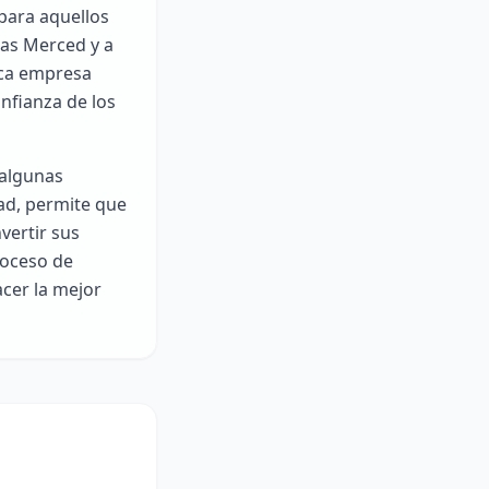
para aquellos
las Merced y a
ica empresa
nfianza de los
 algunas
ad, permite que
vertir sus
roceso de
acer la mejor