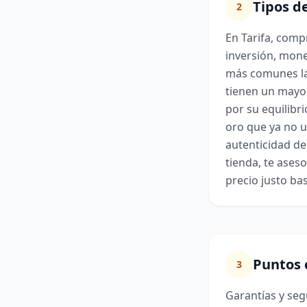
Tipos d
2
En Tarifa, comp
inversión, mone
más comunes las
tienen un mayor
por su equilibr
oro que ya no u
autenticidad de 
tienda, te ases
precio justo ba
Puntos c
3
Garantías y se