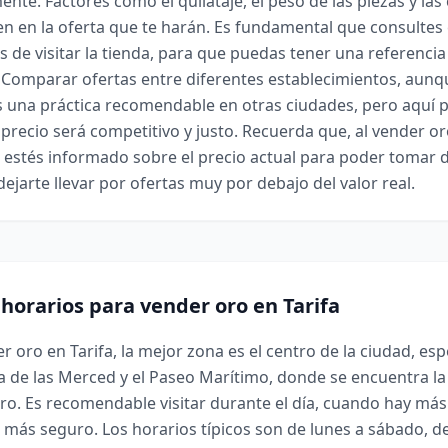
ente. Factores como el quilataje, el peso de las piezas y las
n en la oferta que te harán. Es fundamental que consultes e
s de visitar la tienda, para que puedas tener una referencia
. Comparar ofertas entre diferentes establecimientos, aunq
s una práctica recomendable en otras ciudades, pero aquí 
precio será competitivo y justo. Recuerda que, al vender or
estés informado sobre el precio actual para poder tomar 
ejarte llevar por ofertas muy por debajo del valor real.
 horarios para vender oro en Tarifa
er oro en Tarifa, la mejor zona es el centro de la ciudad, es
za de las Merced y el Paseo Marítimo, donde se encuentra l
o. Es recomendable visitar durante el día, cuando hay má
 más seguro. Los horarios típicos son de lunes a sábado, de