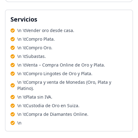
Servicios
\n \tVender oro desde casa.
\n \tCompro Plata.
\n \tCompro Oro.
\n \tSubastas.
\n \tVenta – Compra Online de Oro y Plata.
\n \tCompro Lingotes de Oro y Plata.
\n \tCompra y venta de Monedas (Oro, Plata y
Platino).
\n \tPlata sin IVA.
\n \tCustodia de Oro en Suiza.
\n \tCompra de Diamantes Online.
\n