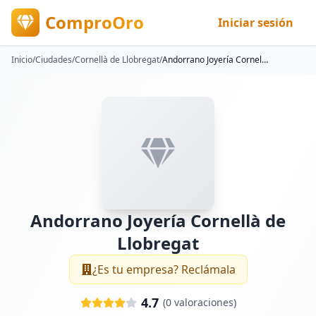
ComproOro
Iniciar sesión
Inicio
/
Ciudades
/
Cornellà de Llobregat
/
Andorrano Joyería Cornellà de Llobregat
Andorrano Joyería Cornellà de
Llobregat
¿Es tu empresa? Reclámala
4.7
(
0
valoraciones)