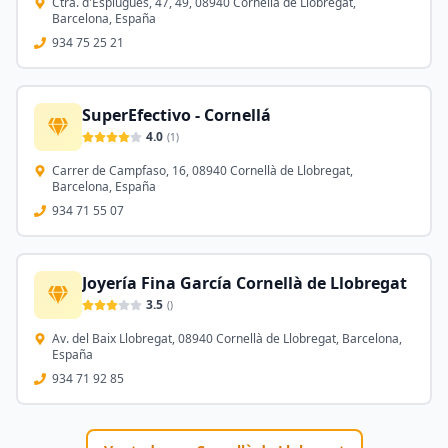
Ctra. d'Esplugues, 47, 49, 08940 Cornellà de Llobregat,
Barcelona, España
934 75 25 21
SuperEfectivo - Cornellá
4.0
(
1
)
Carrer de Campfaso, 16, 08940 Cornellà de Llobregat,
Barcelona, España
934 71 55 07
Joyería Fina García Cornellà de Llobregat
3.5
(
)
Av. del Baix Llobregat, 08940 Cornellà de Llobregat, Barcelona,
España
934 71 92 85