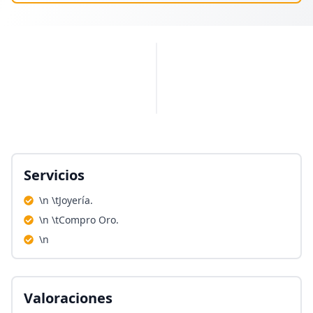
PUBLICIDAD
Servicios
\n \tJoyería.
\n \tCompro Oro.
\n
Valoraciones