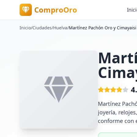
ComproOro
Inic
Inicio
/
Ciudades
/
Huelva
/
Martínez Pachón Oro y Cimayaisi
Mart
Cima
4
Martínez Pachó
joyería, reloje
conforme con el