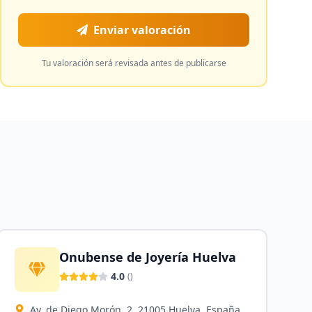
Enviar valoración
Tu valoración será revisada antes de publicarse
Onubense de Joyería Huelva
4.0
(
)
Av. de Diego Morón, 2, 21005 Huelva, España