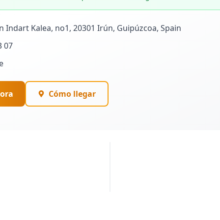
n Indart Kalea, no1, 20301 Irún, Guipúzcoa, Spain
3 07
e
ora
Cómo llegar
PUBLICIDAD