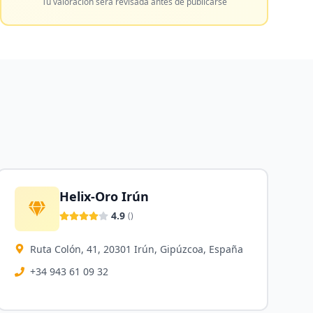
Tu valoración será revisada antes de publicarse
Helix-Oro Irún
4.9
(
)
Ruta Colón, 41, 20301 Irún, Gipúzcoa, España
+34 943 61 09 32