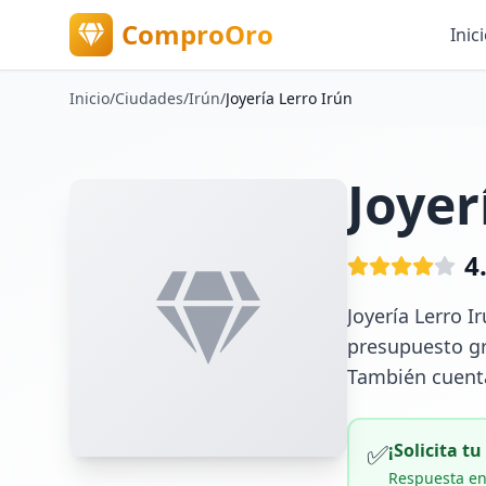
ComproOro
Inic
Inicio
/
Ciudades
/
Irún
/
Joyería Lerro Irún
Joyer
4
Joyería Lerro I
presupuesto gra
También cuenta
✅
¡Solicita t
Respuesta en