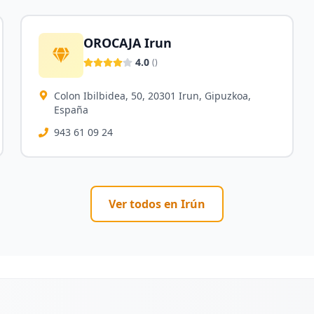
OROCAJA Irun
4.0
(
)
Colon Ibilbidea, 50, 20301 Irun, Gipuzkoa,
España
943 61 09 24
Ver todos en
Irún