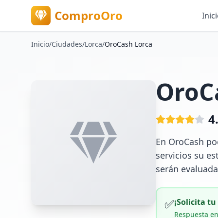
ComproOro
Inic
Inicio
/
Ciudades
/
Lorca
/
OroCash Lorca
OroC
4
En OroCash pod
servicios su es
serán evaluadas
✅
¡Solicita t
Respuesta en