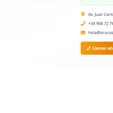
Av. Juan Carl
+34 968 72 7
hola@orocas
Llamar ah