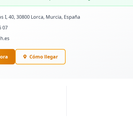
os I, 40, 30800 Lorca, Murcia, España
6 07
h.es
ora
Cómo llegar
PUBLICIDAD