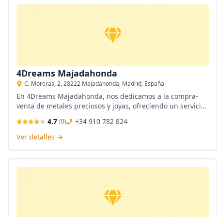
4Dreams Majadahonda
C. Moreras, 2, 28222 Majadahonda, Madrid, España
En 4Dreams Majadahonda, nos dedicamos a la compra-
venta de metales preciosos y joyas, ofreciendo un servicio
profesional y cercano. Ubicados en Majadahonda, Madrid,
4.7
+34 910 782 824
(
0
)
valoramos cada pieza con transparencia y confianza,
asegurando que nuestros clientes encuentren el mejor
Ver detalles →
trato para sus piedras preciosas, monedas antiguas y
relojes de alta gama.