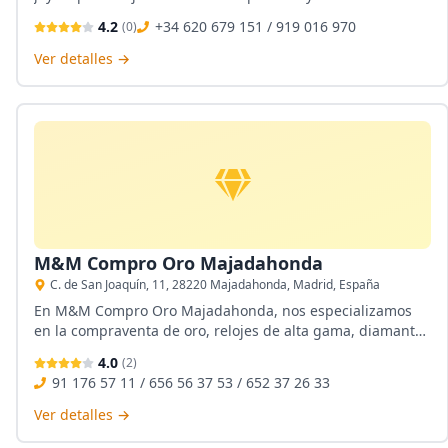
únicas. Ubicados en el corazón de Majadahonda,
4.2
+34 620 679 151 / 919 016 970
(
0
)
ofrecemos una cuidada selección de piezas artesanales y
personalizadas, acompañadas de un servicio cercano y
Ver detalles →
profesional. Nuestro compromiso es brindar calidad y
elegancia en cada joya.
M&M Compro Oro Majadahonda
C. de San Joaquín, 11, 28220 Majadahonda, Madrid, España
En M&M Compro Oro Majadahonda, nos especializamos
en la compraventa de oro, relojes de alta gama, diamantes
y antigüedades. Ubicados en Majadahonda, ofrecemos un
4.0
(
2
)
servicio profesional y personalizado, garantizando la
91 176 57 11 / 656 56 37 53 / 652 37 26 33
máxima transparencia y confianza en cada transacción.
Nuestro compromiso es brindarte un trato cercano y
Ver detalles →
soluciones adaptadas a tus necesidades.