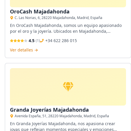
OroCash Majadahonda
C. Las Norias, 6, 28220 Majadahonda, Madrid, España
En OroCash Majadahonda, somos un equipo apasionado
por el oro y la joyería. Ubicados en Majadahonda,
ofrecemos servicios de compra al por mayor, fundición e
4.5
+34 622 286 015
(
1
)
inversión en oro, además de una selección de joyería
lowcost y numismática. Nuestro taller de joyas está listo
Ver detalles →
para atender tus necesidades, garantizando calidad y
confianza en cada servicio.
Granda Joyerías Majadahonda
Avenida España, 51, 28220 Majadahonda, Madrid, España
En Granda Joyerías Majadahonda, nos apasiona crear
joyas que reflejan momentos especiales y emociones