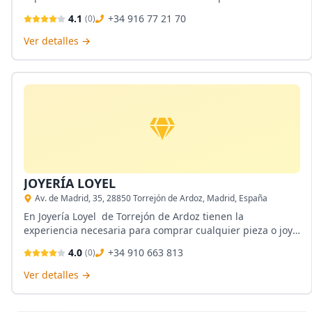
ofrecerte el mejor trato posible. Compran todo tipo de oro,
4.1
+34 916 77 21 70
(
0
)
plata, diamantes en un proceso seguro y de calidad.
Ver detalles →
JOYERÍA LOYEL
Av. de Madrid, 35, 28850 Torrejón de Ardoz, Madrid, España
En Joyería Loyel de Torrejón de Ardoz tienen la
experiencia necesaria para comprar cualquier pieza o joya
de oro y plata. Cuentan además, con un taller de joyas,
4.0
+34 910 663 813
(
0
)
una joyería y relojería bastante surtida, y el servicio de
empeños de joyas.
Ver detalles →