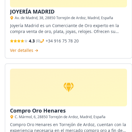
JOYERÍA MADRID
Av. de Madrid, 38, 28850 Torrejón de Ardoz, Madrid, España
Joyería Madrid es un Comerciante de Oro experto en la
compra venta de oro, plata, joyas, relojes. Ofrecen su
servicio con calidad para que sus clientes se sientan
4.3
+34 916 75 78 20
(
0
)
seguros, y brindan el empeño, reparación y venta de
joyas.
Ver detalles →
Compro Oro Henares
C. Mármol, 6, 28850 Torrejón de Ardoz, Madrid, España
Compro Oro Henares en Torrejón de Ardoz, cuentan con la
experiencia necesaria en el mercado compro oro a fin de