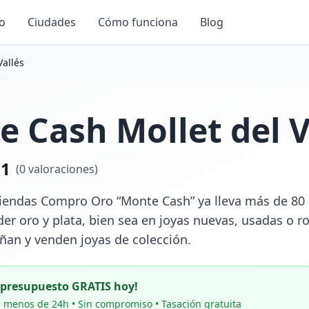
io
Ciudades
Cómo funciona
Blog
Vallés
 Cash Mollet del V
.1
(
0
valoraciones)
iendas Compro Oro “Monte Cash” ya lleva más de 80 
r oro y plata, bien sea en joyas nuevas, usadas o rot
an y venden joyas de colección.
u presupuesto GRATIS hoy!
 menos de 24h • Sin compromiso • Tasación gratuita