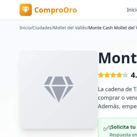
ComproOro
Inic
Inicio
/
Ciudades
/
Mollet del Vallès
/
Monte Cash Mollet del 
Monte
4
La cadena de T
comprar o vende
Además, empeñ
✅
¡Solicita t
Respuesta en