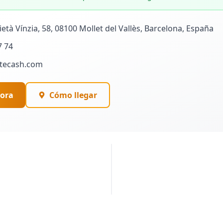
età Vínzia, 58, 08100 Mollet del Vallès, Barcelona, España
7 74
tecash.com
ora
Cómo llegar
PUBLICIDAD