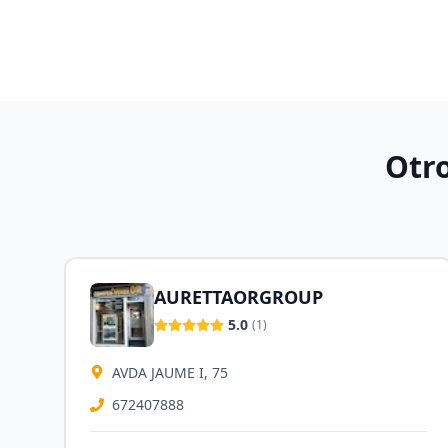
Otr
AURETTAORGROUP
5.0
(
1
)
AVDA JAUME I, 75
672407888