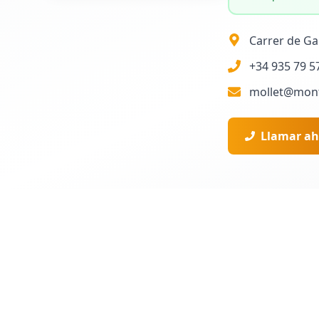
Carrer de Gai
+34 935 79 5
mollet@mon
Llamar ah