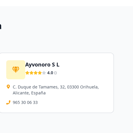
a
Ayvonoro S L
4.0
(
)
C. Duque de Tamames, 32, 03300 Orihuela,
Alicante, España
965 30 06 33