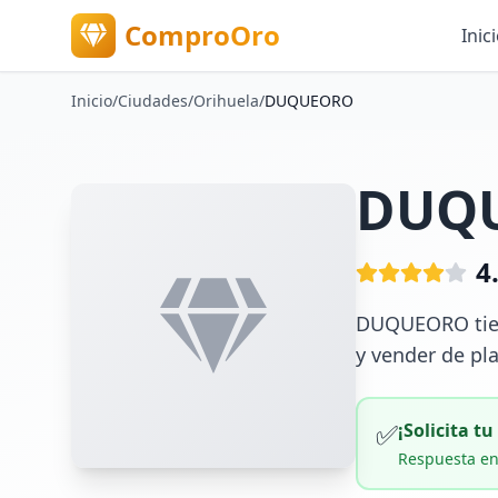
ComproOro
Inic
Inicio
/
Ciudades
/
Orihuela
/
DUQUEORO
DUQ
4
DUQUEORO tiene
y vender de pl
✅
¡Solicita t
Respuesta en