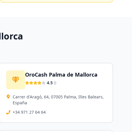
lorca
OroCash Palma de Mallorca
4.5
(
)
Carrer d'Aragó, 64, 07005 Palma, Illes Balears,
España
+34 971 27 64 64