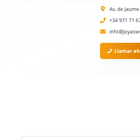
Av. de Jaume 
+34 971 71 6
info@joyasw
Llamar ah