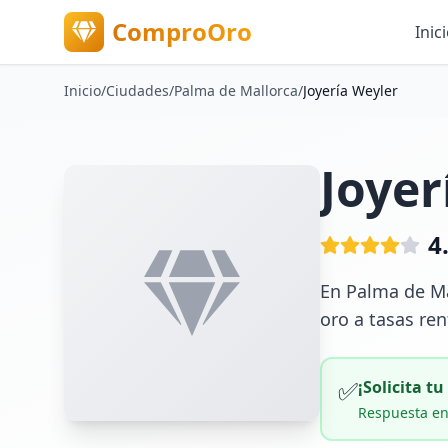
ComproOro
Inic
Inicio
/
Ciudades
/
Palma de Mallorca
/
Joyería Weyler
Joyer
4
En Palma de Ma
oro a tasas ren
✅
¡Solicita t
Respuesta en