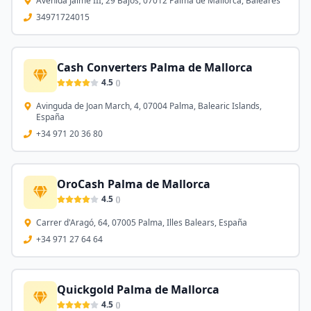
Avenida Jaime III, 29 Bajos, 07012 Palma de Mallorca, Baleares
34971724015
Cash Converters Palma de Mallorca
4.5
(
)
Avinguda de Joan March, 4, 07004 Palma, Balearic Islands,
España
+34 971 20 36 80
OroCash Palma de Mallorca
4.5
(
)
Carrer d'Aragó, 64, 07005 Palma, Illes Balears, España
+34 971 27 64 64
Quickgold Palma de Mallorca
4.5
(
)