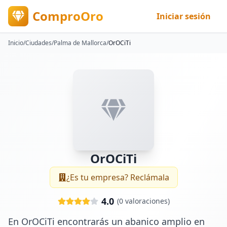
ComproOro
Iniciar sesión
Inicio
/
Ciudades
/
Palma de Mallorca
/
OrOCiTi
OrOCiTi
¿Es tu empresa? Reclámala
4.0
(
0
valoraciones)
En OrOCiTi encontrarás un abanico amplio en 