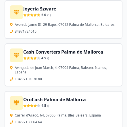
Joyeria Szware
5.0
(
1
)
Avenida Jaime III, 29 Bajos, 07012 Palma de Mallorca, Baleares
34971724015
Cash Converters Palma de Mallorca
4.5
(
)
Avinguda de Joan March, 4, 07004 Palma, Balearic Islands,
España
+34 971 20 36 80
OroCash Palma de Mallorca
4.5
(
)
Carrer d'Aragó, 64, 07005 Palma, Illes Balears, España
+34 971 27 64 64