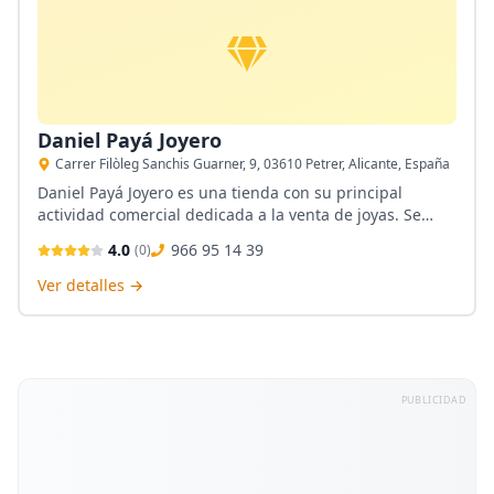
Daniel Payá Joyero
Carrer Filòleg Sanchis Guarner, 9, 03610 Petrer, Alicante, España
Daniel Payá Joyero es una tienda con su principal
actividad comercial dedicada a la venta de joyas. Se
encuentra ubicada en Petrer, Alicante. Posee una gran
4.0
966 95 14 39
(
0
)
variedad de artículos con un buen precio. Tiene un
sistema de empeños que permite solicitar préstamos.
Ver detalles →
PUBLICIDAD