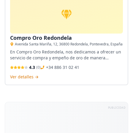
Compro Oro Redondela
Avenida Santa Mariña, 12, 36800 Redondela, Pontevedra, España
En Compro Oro Redondela, nos dedicamos a ofrecer un
servicio de compra y empeño de oro de manera
transparente y profesional. Ubicados en el corazón de
4.3
+34 886 31 02 41
(
0
)
Redondela, en Avenida Santa Mariña, 12, nos
comprometemos a brindar valor justo y atención
Ver detalles →
personalizada a cada cliente, garantizando una
experiencia confiable y satisfactoria.
PUBLICIDAD