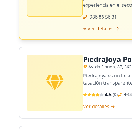
experiencia en el sect
986 86 56 31
⭐ Ver detalles →
PiedraJoya P
Av. da Florida, 87, 36
PiedraJoya es un loca
tasación transparente.
4.5
+34
(
0
)
Ver detalles →