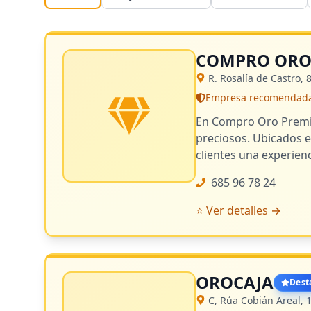
COMPRO ORO
R. Rosalía de Castro,
Empresa recomendada -
En Compro Oro Premiu
preciosos. Ubicados e
clientes una experienc
685 96 78 24
⭐ Ver detalles →
OROCAJA
Dest
C, Rúa Cobián Areal, 