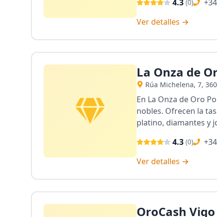
4.3
+34
(
0
)
Ver detalles →
La Onza de O
Rúa Michelena, 7, 36
En La Onza de Oro Pon
nobles. Ofrecen la ta
platino, diamantes y j
4.3
+34
(
0
)
Ver detalles →
OroCash Vigo