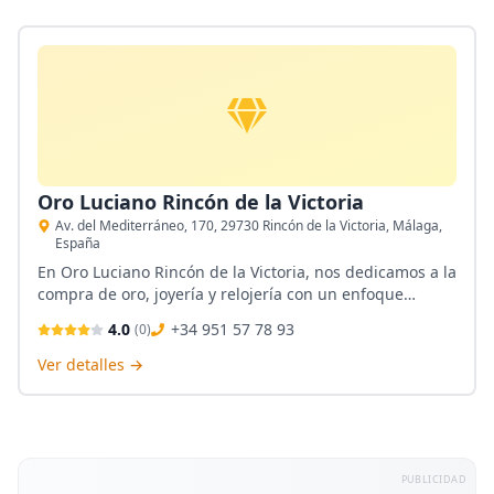
Oro Luciano Rincón de la Victoria
Av. del Mediterráneo, 170, 29730 Rincón de la Victoria, Málaga,
España
En Oro Luciano Rincón de la Victoria, nos dedicamos a la
compra de oro, joyería y relojería con un enfoque
cercano y profesional. Nuestro compromiso es ofrecer
4.0
+34 951 57 78 93
(
0
)
un servicio transparente y justo, garantizando la mejor
valoración de tus piezas. Situados en Rincón de la
Ver detalles →
Victoria, estamos aquí para ayudarte en cada paso del
proceso.
PUBLICIDAD