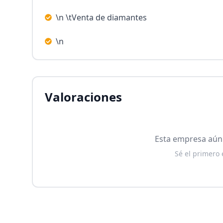
\n \tVenta de diamantes
\n
Valoraciones
Esta empresa aún 
Sé el primero 