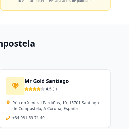
Tu valoración será revisada antes de publicarse
mpostela
Mr Gold Santiago
4.5
(
1
)
Rúa do Xeneral Pardiñas, 10, 15701 Santiago
de Compostela, A Coruña, España
+34 981 59 71 40