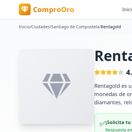
ComproOro
Inic
Inicio
/
Ciudades
/
Santiago de Compostela
/
Rentagold
Rent
4
Rentagold es u
monedas de oro
diamantes, rel
✅
¡Solicita t
Respuesta en