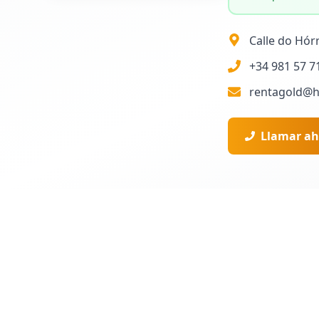
Calle do Hór
+34 981 57 7
rentagold@h
Llamar ah