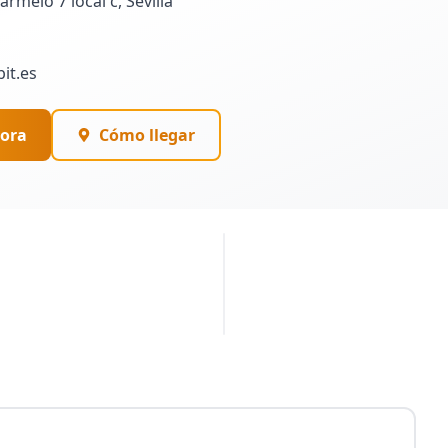
rmelo 7 local c, Sevilla
it.es
ora
Cómo llegar
PUBLICIDAD