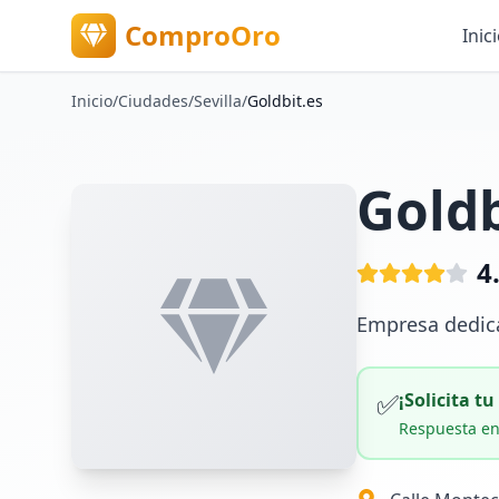
ComproOro
Inic
Inicio
/
Ciudades
/
Sevilla
/
Goldbit.es
Goldb
4
Empresa dedica
✅
¡Solicita t
Respuesta en