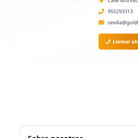
Calle Monteca
955293313
sevilla@goldb
Llamar ah