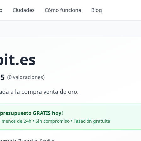
io
Ciudades
Cómo funciona
Blog
it.es
.5
(
0
valoraciones)
da a la compra venta de oro.
u presupuesto GRATIS hoy!
 menos de 24h • Sin compromiso • Tasación gratuita