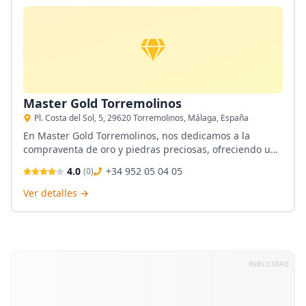
Master Gold Torremolinos
Pl. Costa del Sol, 5, 29620 Torremolinos, Málaga, España
En Master Gold Torremolinos, nos dedicamos a la
compraventa de oro y piedras preciosas, ofreciendo un
servicio profesional y cercano. Ubicados en el corazón
4.0
+34 952 05 04 05
(
0
)
de Torremolinos, contamos con una amplia experiencia
en el sector de la relojería y una pasión por ayudar a
Ver detalles →
nuestros clientes a obtener el mejor valor por sus
bienes.
PUBLICIDAD